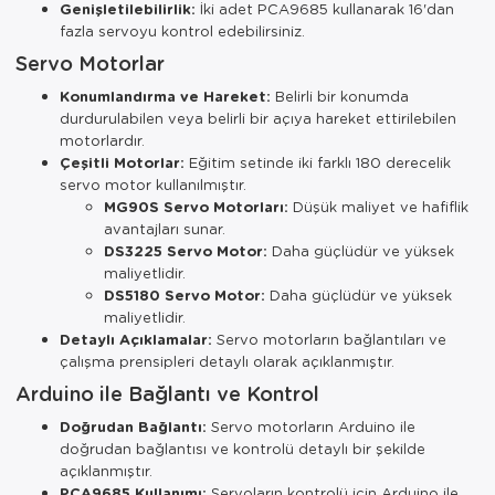
Genişletilebilirlik:
İki adet PCA9685 kullanarak 16'dan
fazla servoyu kontrol edebilirsiniz.
Servo Motorlar
Konumlandırma ve Hareket:
Belirli bir konumda
durdurulabilen veya belirli bir açıya hareket ettirilebilen
motorlardır.
Çeşitli Motorlar:
Eğitim setinde iki farklı 180 derecelik
servo motor kullanılmıştır.
MG90S Servo Motorları:
Düşük maliyet ve hafiflik
avantajları sunar.
DS3225 Servo Motor:
Daha güçlüdür ve yüksek
maliyetlidir.
DS5180 Servo Motor:
Daha güçlüdür ve yüksek
maliyetlidir.
Detaylı Açıklamalar:
Servo motorların bağlantıları ve
çalışma prensipleri detaylı olarak açıklanmıştır.
Arduino ile Bağlantı ve Kontrol
Doğrudan Bağlantı:
Servo motorların Arduino ile
doğrudan bağlantısı ve kontrolü detaylı bir şekilde
açıklanmıştır.
PCA9685 Kullanımı:
Servoların kontrolü için Arduino ile