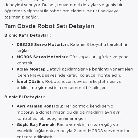
deneyimi sunuyor. Bu set, mükemmel detaylar ve geniş bir
öğrenme yelpazesi ile robot projelerinizi bir üst seviyeye
taşımanızı sağlar.
Tam Gövde Robot Seti Detayları
Bionic Kafa Detayları:
DS3225 Servo Motorları:
Kafanın 3 boyutlu hareketini
sağlar.
MG90S Servo Motorları:
Göz kapakları, gözler ve çene
kontrolü.
Kolay Montaj:
Detaylı açıklamalar ve bağlantı yönergeleri
içeren kılavuz sayesinde kafayı kolayca monte edin.
İdeal Çözüm:
Robotunuzun çevresini keşfetmesi ve
etkileşime girmesi için mükemmel bir bileşen.
Bionic El Detayları:
Ayrı Parmak Kontrolü:
Her parmak, kendi servo
motoruyla donatılmıştır, bu da parmakların ayrı ayrı
kontrol edilebileceği anlamına gelir.
Güçlü Baş Parmak:
Baş parmak için ekstra güç ve
esneklik sağlamak amacıyla 2 adet MG90S servo motor
entegre edilmiştir.