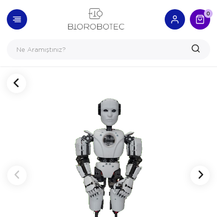
GERI DÖN
0
Bionic Robot