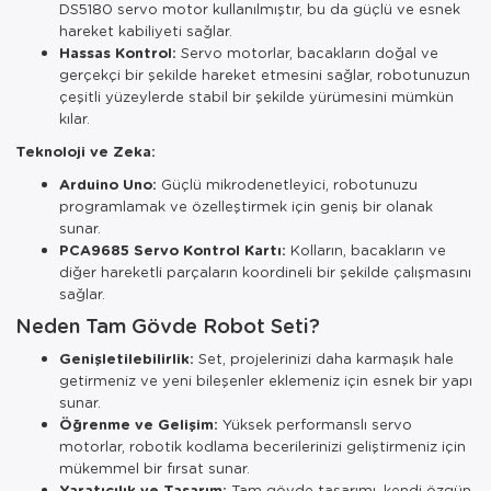
DS5180 servo motor kullanılmıştır, bu da güçlü ve esnek
hareket kabiliyeti sağlar.
Hassas Kontrol:
Servo motorlar, bacakların doğal ve
gerçekçi bir şekilde hareket etmesini sağlar, robotunuzun
çeşitli yüzeylerde stabil bir şekilde yürümesini mümkün
kılar.
Teknoloji ve Zeka:
Arduino Uno:
Güçlü mikrodenetleyici, robotunuzu
programlamak ve özelleştirmek için geniş bir olanak
sunar.
PCA9685 Servo Kontrol Kartı:
Kolların, bacakların ve
diğer hareketli parçaların koordineli bir şekilde çalışmasını
sağlar.
Neden Tam Gövde Robot Seti?
Genişletilebilirlik:
Set, projelerinizi daha karmaşık hale
getirmeniz ve yeni bileşenler eklemeniz için esnek bir yapı
sunar.
Öğrenme ve Gelişim:
Yüksek performanslı servo
motorlar, robotik kodlama becerilerinizi geliştirmeniz için
mükemmel bir fırsat sunar.
Yaratıcılık ve Tasarım:
Tam gövde tasarımı, kendi özgün