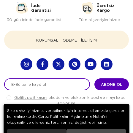
İade
Ücretsiz
Garantisi
Kargo
30 gün içinde iade garantisi
Tüm alışverişlerinizde
KURUMSAL
ÖDEME
İLETİŞİM
ABONE OL
Gizlilik politikasını
okudum ve elektronik posta almayı kabul
ediyorum.
Size daha iyi hizmet verebilmek için internet sitemizde çerezler
kullanılmaktadır. Çerez Politikaları Aydınlatma Metni’ni
okuyabilir ve dilerseniz tercihlerinizi değiştirebilirsiniz.
© 2020
Biorobotec Bionic Robot Teknolojileri A.Ş.
. Tüm hakları
saklıdır.